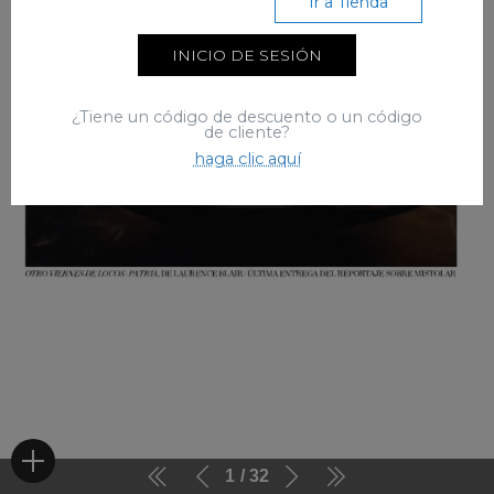
Ir a Tienda
INICIO DE SESIÓN
¿Tiene un código de descuento o un código
de cliente?
haga clic aquí
1
32