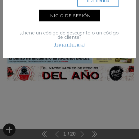
Ir a Tienda
INICIO DE SESIÓN
¿Tiene un código de descuento o un código
de cliente?
haga clic aquí
1
20