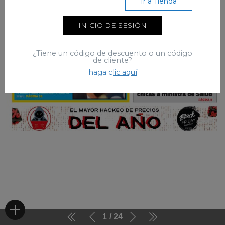
Ir a Tienda
INICIO DE SESIÓN
¿Tiene un código de descuento o un código
de cliente?
haga clic aquí
1
24