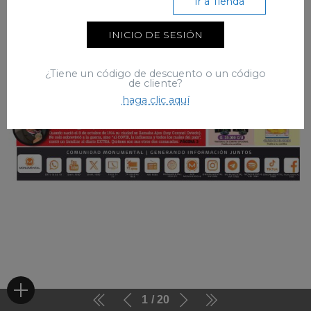
Ir a Tienda
INICIO DE SESIÓN
¿Tiene un código de descuento o un código
de cliente?
haga clic aquí
1
20